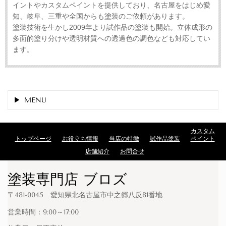
イントやカスタムペイントを提供しており、名古屋をはじめ愛
知、岐阜、三重や全国からも塗装のご依頼があります。
塗装技術を生かし2009年より試作品の塗装も開始。立体成形の
多面的塗り分けや透明材質への透過色の調色なども対応してい
ます。
MENU
カスタム
トップページ
お役立ち情報
当店の特徴
試作品塗装
ペイント
店舗紹介
お問合せ
塗装専門店 ブロズ
〒481-0045 愛知県北名古屋市中之郷八反81番地
営業時間：9:00～17:00