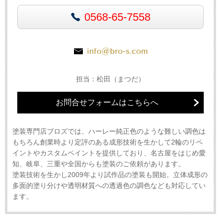
0568-65-7558
info@bro-s.com
担当：松田（まつだ）
お問合せフォームはこちらへ
塗装専門店ブロズでは、ハーレー純正色のような難しい調色は
もちろん創業時より定評のある成形技術を生かして2輪のリペ
イントやカスタムペイントを提供しており、名古屋をはじめ愛
知、岐阜、三重や全国からも塗装のご依頼があります。
塗装技術を生かし2009年より試作品の塗装も開始。立体成形の
多面的塗り分けや透明材質への透過色の調色なども対応してい
ます。