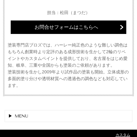
担当：松田（まつだ）
お問合せフォームはこちらへ
塗装専門店ブロズでは、ハーレー純正色のような難しい調色は
もちろん創業時より定評のある成形技術を生かして2輪のリペ
イントやカスタムペイントを提供しており、名古屋をはじめ愛
知、岐阜、三重や全国からも塗装のご依頼があります。
塗装技術を生かし2009年より試作品の塗装も開始。立体成形の
多面的塗り分けや透明材質への透過色の調色なども対応してい
ます。
MENU
カスタム