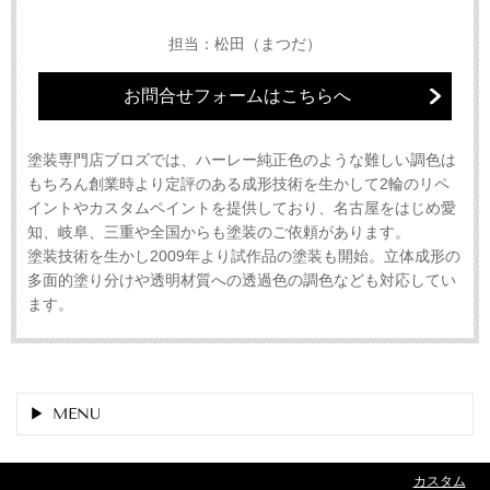
担当：松田（まつだ）
お問合せフォームはこちらへ
塗装専門店ブロズでは、ハーレー純正色のような難しい調色は
もちろん創業時より定評のある成形技術を生かして2輪のリペ
イントやカスタムペイントを提供しており、名古屋をはじめ愛
知、岐阜、三重や全国からも塗装のご依頼があります。
塗装技術を生かし2009年より試作品の塗装も開始。立体成形の
多面的塗り分けや透明材質への透過色の調色なども対応してい
ます。
MENU
カスタム