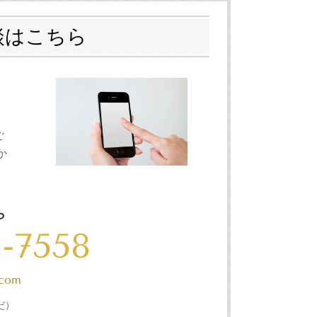
談はこちら
ご
か
ら
-7558
.com
だ）