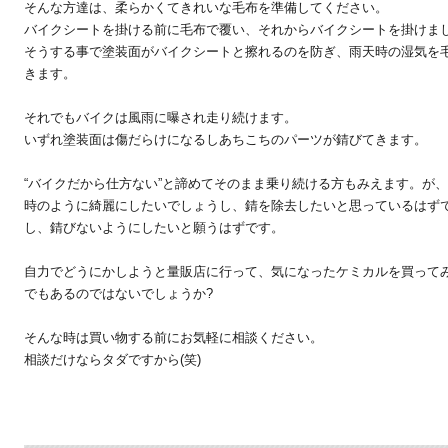
そんな方達は、柔らかくてきれいな毛布を準備してください。
バイクシートを掛ける前に毛布で覆い、それからバイクシートを掛けま
そうする事で塗装面がバイクシートと擦れるのを防ぎ、雨天時の湿気を
きます。
それでもバイクは風雨に曝され走り続けます。
いずれ塗装面は傷だらけになるしあちこちのパーツが錆びてきます。
“バイクだから仕方ない”と諦めてそのまま乗り続ける方もみえます。が
時のように綺麗にしたいでしょうし、錆を除去したいと思っているはず
し、錆びないようにしたいと願うはずです。
自力でどうにかしようと量販店に行って、気になったケミカルを買って
でもあるのではないでしょうか?
そんな時は買い物する前にお気軽に相談ください。
相談だけならタダですから(笑)