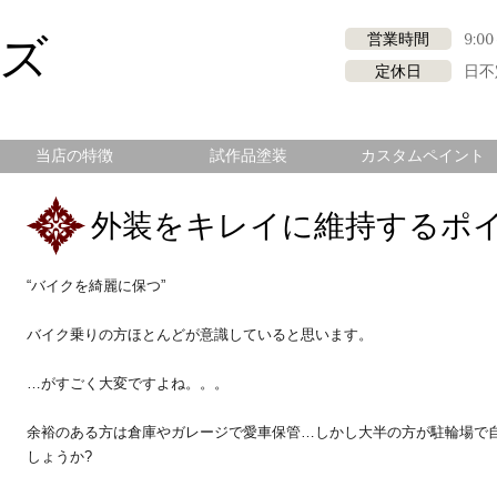
ロズ
営業時間
9:00
定休日
日不
当店の特徴
試作品塗装
カスタムペイント
外装をキレイに維持するポ
“バイクを綺麗に保つ”
バイク乗りの方ほとんどが意識していると思います。
…がすごく大変ですよね。。。
余裕のある方は倉庫やガレージで愛車保管…しかし大半の方が駐輪場で
しょうか?